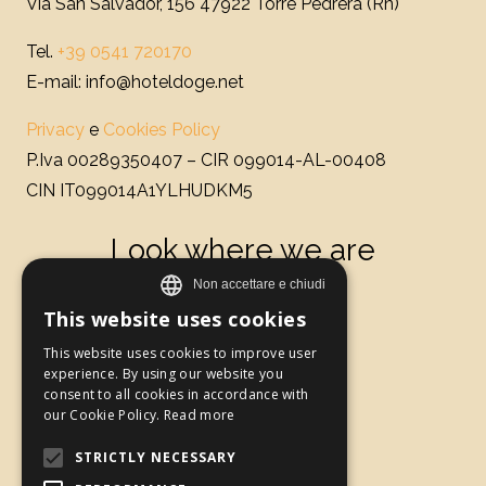
Via San Salvador, 156 47922 Torre Pedrera (Rn)
Tel.
+39 0541 720170
E-mail: info@hoteldoge.net
Privacy
e
Cookies Policy
P.Iva 00289350407 – CIR 099014-AL-00408
CIN IT099014A1YLHUDKM5
Look where we are
This website uses cookies
ITALIAN
This website uses cookies to improve user
experience. By using our website you
GERMAN
consent to all cookies in accordance with
our Cookie Policy.
Read more
FRENCH
STRICTLY NECESSARY
ENGLISH